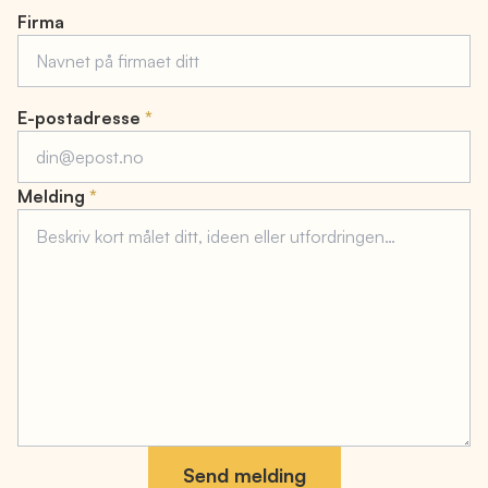
Firma
forms.mess_required
E-postadresse
*
forms.mess_required
Melding
*
Send melding