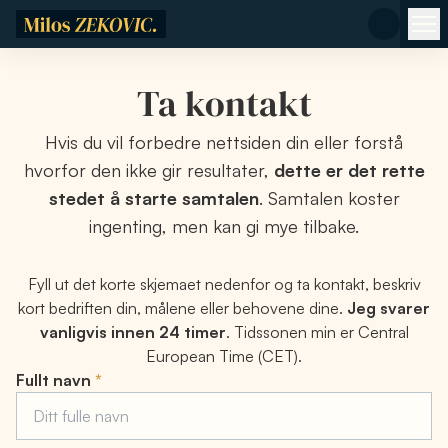
Hopp til hovedinnhold
Ta kontakt
Hvis du vil forbedre nettsiden din eller forstå
hvorfor den ikke gir resultater,
dette er det rette
stedet å starte samtalen
. Samtalen koster
ingenting, men kan gi mye tilbake.
Fyll ut det korte skjemaet nedenfor og ta kontakt, beskriv
kort bedriften din, målene eller behovene dine.
Jeg svarer
vanligvis innen 24 timer
. Tidssonen min er Central
European Time (CET).
forms.mess_required
Fullt navn
*