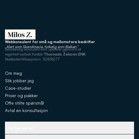
Webkonsulent for små og mellomstore bedrifter
„Klart som Skandinavia, folkelig som Balkan."
Selvstendig konsulent som opererer gjennom et
registrert serbisk foretak
Thornado Zekovic ENK
Skatteidentifikasjonsnr. 112836277
Om meg
Slik jobber jeg
Case-studier
Priser og pakker
Ofte stilte spørsmål
Avtal en konsultasjon
Alle tjenester