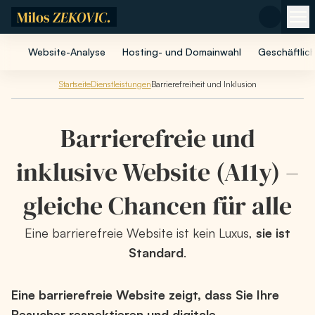
Zum Hauptinhalt springen
Website-Analyse
Hosting- und Domainwahl
Geschäftlic
Startseite
Dienstleistungen
Barrierefreiheit und Inklusion
Barrierefreie und
inklusive Website (A11y) –
gleiche Chancen für alle
Eine barrierefreie Website ist kein Luxus,
sie ist
Standard
.
Eine barrierefreie Website zeigt, dass Sie Ihre
Besucher respektieren und digitale