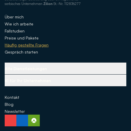
serbisches Unternehmen
Zilion
St.-Nr. 112836277
Über mich
Wie ich arbeite
Fallstudien
Preise und Pakete
Häufig gestellte Fragen
Gespräch starten
Alle Dienstleistungen
Grundlegende Infrastruktur
KI für Ihr Unternehmen
Auswahl der richtigen Technologie
KI-Assistenten
Design, Identität & Erfahrung
Kontakt
Inhaltsautomatisierung
Performance & Wachstum
Blog
KI-Werkzeuge
Kommunikation & Konversion
Newsletter
KI-Integrationen
Individuelle KI