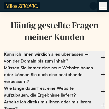
Zum Hauptinhalt springen
Häufig gestellte Fragen
meiner Kunden
Kann ich Ihnen wirklich alles überlassen –
von der Domain bis zum Inhalt?
Müssen Sie immer eine neue Website bauen
Ja. Ich kann den gesamten Prozess übernehmen –
oder können Sie auch eine bestehende
Domain- und Hostingwahl, E-Mail-Einrichtung, Design,
Inhalte und Optimierung.
verbessern?
Wie lange dauert es, eine Website
Es muss nicht immer eine neue sein. Wenn die aktuelle
aufzubauen, die Ergebnisse liefert?
Struktur Sinn ergibt, verbessern wir sie. Wenn nicht,
starten wir neu – effizient und ohne unnötige
Arbeite ich direkt mit Ihnen oder mit Ihrem
In der Regel 3 bis 5 Wochen – abhängig von Umfang
Komplikationen.
Team?