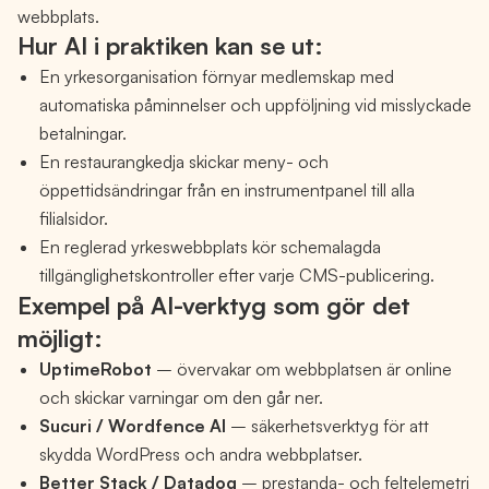
webbplats.
Hur AI i praktiken kan se ut:
En yrkesorganisation förnyar medlemskap med
automatiska påminnelser och uppföljning vid misslyckade
betalningar.
En restaurangkedja skickar meny- och
öppettidsändringar från en instrumentpanel till alla
filialsidor.
En reglerad yrkeswebbplats kör schemalagda
tillgänglighetskontroller efter varje CMS-publicering.
Exempel på AI-verktyg som gör det
möjligt:
UptimeRobot
– övervakar om webbplatsen är online
och skickar varningar om den går ner.
Sucuri / Wordfence AI
– säkerhetsverktyg för att
skydda WordPress och andra webbplatser.
Better Stack / Datadog
– prestanda- och feltelemetri