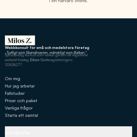
i sin närvaro online.
Webbkonsult för små och medelstora företag
„Tydligt som Skandinavien, mänskligt som Balkan."
Självständig konsult som verkar genom ett registrerat
serbiskt företag
Zilion
Skatteregistreringsnr.
112836277
Om mig
Hur jag arbetar
Fallstudier
Priser och paket
Vanliga frågor
Starta ett samtal
Alla tjänster