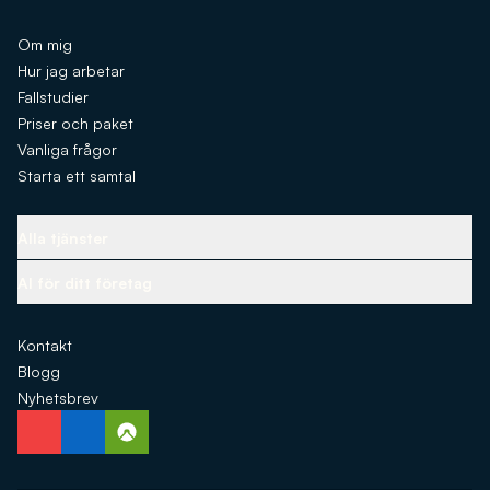
Om mig
Hur jag arbetar
Fallstudier
Priser och paket
Vanliga frågor
Starta ett samtal
Alla tjänster
Kärninfrastruktur
AI för ditt företag
Att välja rätt teknik
AI-assistenter
Design, identitet och upplevelse
Kontakt
Automatisering av innehåll
Prestanda och tillväxt
Blogg
AI-verktyg
Kommunikation och konvertering
Nyhetsbrev
AI-integrationer
Anpassad AI