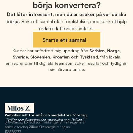
börja konvertera?
Det låter intressant, men du är osäker på var du ska
börja.
Boka ett samtal utan förpliktelser, med konkret hjälp
redan i det första samtalet.
Starta ett samtal
Kunder har anförtrott mig uppdrag från
Serbien, Norge,
Sverige, Slovenien, Kroatien och Tyskland
, från lokala
entreprenörer till digitala team som söker resultat och tydlighet
i sin närvaro online.
Webbkonsult för små och medelstora företag
„Tydligt som Skandinavien, mänskligt som Balkan."
Självständig konsult som verkar genom ett registrerat
serbiskt företag
Zilion
Skatteregistreringsnr.
112836277