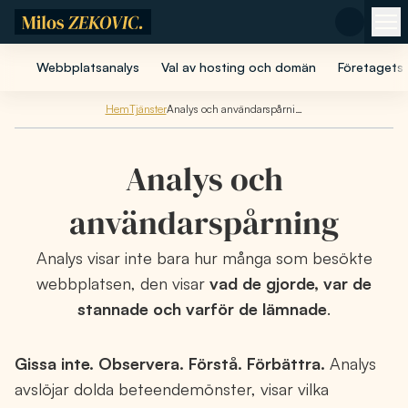
Hoppa till huvudinnehåll
Webbplatsanalys
Val av hosting och domän
Företagets
Hem
Tjänster
Analys och användarspårning
Analys och
användarspårning
Analys visar inte bara hur många som besökte
webbplatsen, den visar
vad de gjorde, var de
stannade och varför de lämnade
.
Gissa inte. Observera. Förstå. Förbättra.
Analys
avslöjar dolda beteendemönster, visar vilka