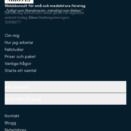
Webbkonsult för små och medelstora företag
„Tydligt som Skandinavien, mänskligt som Balkan."
Självständig konsult som verkar genom ett registrerat
serbiskt företag
Zilion
Skatteregistreringsnr.
112836277
Om mig
Hur jag arbetar
Fallstudier
Priser och paket
Vanliga frågor
Starta ett samtal
Alla tjänster
Kärninfrastruktur
AI för ditt företag
Att välja rätt teknik
AI-assistenter
Design, identitet och upplevelse
Kontakt
Automatisering av innehåll
Prestanda och tillväxt
Blogg
AI-verktyg
Kommunikation och konvertering
Nyhetsbrev