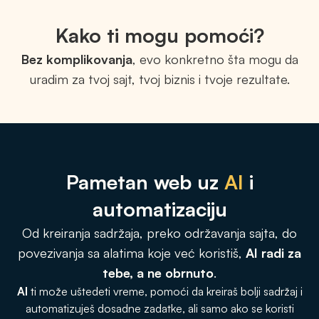
Kako ti mogu pomoći?
Bez komplikovanja
, evo konkretno šta mogu da
uradim za tvoj sajt, tvoj biznis i tvoje rezultate.
Pametan web uz
AI
i
automatizaciju
Od kreiranja sadržaja, preko održavanja sajta, do
povezivanja sa alatima koje već koristiš,
AI radi za
tebe, a ne obrnuto
.
AI
ti može uštedeti vreme, pomoći da kreiraš bolji sadržaj i
automatizuješ dosadne zadatke, ali samo ako se koristi