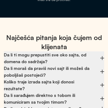
Najčešća pitanja koja čujem od
klijenata
Da li ti mogu prepustiti sve oko sajta, od
domena do sadržaja?
Da li moraš da praviš novi sajt ili možeš da
Da. Mogu da preuzmem ceo proces, od izbora
poboljšaš postojeći?
domena i hostinga, preko email sistema i dizajna, do
sadržaja i optimizacije.
Koliko traje izrada sajta koji donosi
Ne mora uvek novi. Ako postojeća osnova ima smisla,
rezultate?
radimo nadogradnju. Ako ne, krećemo iz početka, ali
efikasno i bez komplikacija.
Da li sarađujem direktno s tobom ili
Najčešće 3 do 5 nedelja, zavisi od složenosti i obima
komuniciram sa tvojim timom?
posla. Radim organizovano i bez razvlačenja.