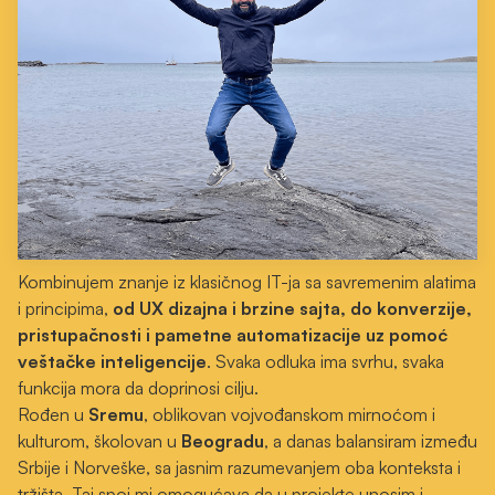
Kombinujem znanje iz klasičnog IT-ja sa savremenim alatima
i principima,
od UX dizajna i brzine sajta, do konverzije,
pristupačnosti i pametne automatizacije uz pomoć
veštačke inteligencije
. Svaka odluka ima svrhu, svaka
funkcija mora da doprinosi cilju.
Rođen u
Sremu
, oblikovan vojvođanskom mirnoćom i
kulturom, školovan u
Beogradu
, a danas balansiram između
Srbije i Norveške, sa jasnim razumevanjem oba konteksta i
tržišta. Taj spoj mi omogućava da u projekte unosim i