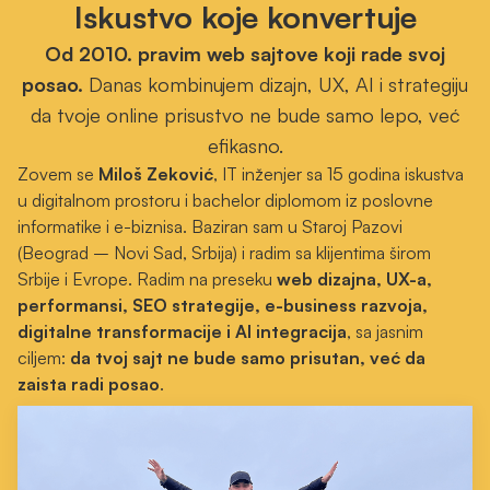
Iskustvo koje konvertuje
Od 2010. pravim web sajtove koji rade svoj
posao.
Danas kombinujem dizajn, UX, AI i strategiju
da tvoje online prisustvo ne bude samo lepo, već
efikasno.
Zovem se
Miloš Zeković
, IT inženjer sa 15 godina iskustva
u digitalnom prostoru i bachelor diplomom iz poslovne
informatike i e-biznisa.
Baziran sam u Staroj Pazovi
(Beograd – Novi Sad, Srbija) i radim sa klijentima širom
Srbije i Evrope
. Radim na preseku
web dizajna, UX-a,
performansi, SEO strategije, e-business razvoja,
digitalne transformacije i AI integracija
, sa jasnim
ciljem:
da tvoj sajt ne bude samo prisutan, već da
zaista radi posao
.