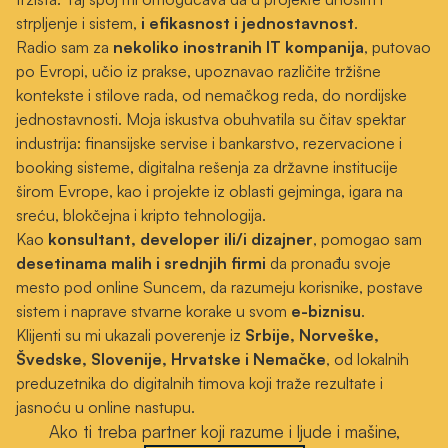
strpljenje i sistem,
i efikasnost i jednostavnost
.
Radio sam za
nekoliko inostranih IT kompanija
, putovao
po Evropi, učio iz prakse, upoznavao različite tržišne
kontekste i stilove rada, od nemačkog reda, do nordijske
jednostavnosti. Moja iskustva obuhvatila su čitav spektar
industrija: finansijske servise i bankarstvo, rezervacione i
booking sisteme, digitalna rešenja za državne institucije
širom Evrope, kao i projekte iz oblasti gejminga, igara na
sreću, blokčejna i kripto tehnologija.
Kao
konsultant, developer ili/i dizajner
, pomogao sam
desetinama malih i srednjih firmi
da pronađu svoje
mesto pod online Suncem, da razumeju korisnike, postave
sistem i naprave stvarne korake u svom
e-biznisu
.
Klijenti su mi ukazali poverenje iz
Srbije, Norveške,
Švedske, Slovenije, Hrvatske i Nemačke
, od lokalnih
preduzetnika do digitalnih timova koji traže rezultate i
jasnoću u online nastupu.
Ako ti treba partner koji razume i ljude i mašine,