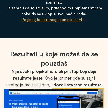
pametno.
Ja sam tu da to smislim, prilagodim i implementiram
tako da se uklopi u tvoj način rada.
Pogledaj kako ti mogu pomoći uz AI
Rezultati u koje možeš da se
pouzdaš
Nije svaki projekat isti, ali pristup koji daje
rezultate jeste.
Ovo je primer gde su sajt i
strategija radili zajedno,
i doneli stvarne rezultate
.