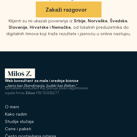
Zakaži razgovor
Klijenti su mi ukazali poverenje iz
Srbije, Norveške, Švedske,
Slovenije, Hrvatske i Nemačke
, od lokalnih preduzetnika do
digitalnih timova koji traže rezultate i jasnoću u online nastupu.
Web konsultant za male i srednje biznise
„Jasno kao Skandinavija, ljudski kao Balkan."
Samostalni konsultant koji posluje preko registrovane
srpske firme
Zilion
PIB 112836277
O meni
Kako radim
Studije slučaja
Cene i paketi
Često postavljana pitanja