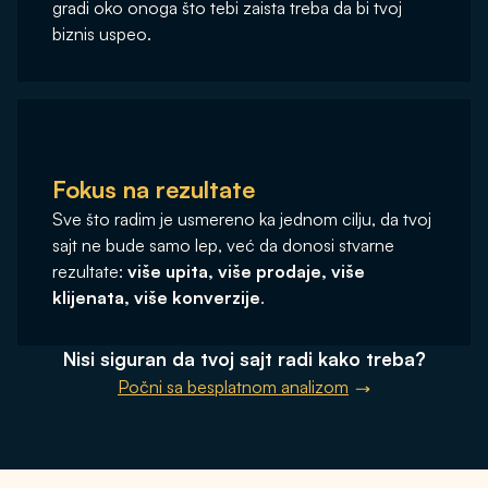
gradi oko onoga što tebi zaista treba da bi tvoj
biznis uspeo.
Fokus na rezultate
Sve što radim je usmereno ka jednom cilju, da tvoj
sajt ne bude samo lep, već da donosi stvarne
rezultate:
više upita, više prodaje, više
klijenata, više konverzije
.
Nisi siguran da tvoj sajt radi kako treba?
Počni sa besplatnom analizom