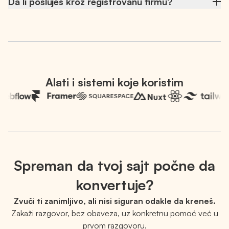
Da li posluješ kroz registrovanu firmu?
Radiš direktno sa mnom, od strategije i dizajna do
implementacije i optimizacije.
Da. Poslujem kao samostalni konsultant kroz
registrovanu firmu u Srbiji (Zilion, PIB 112836277), što
znači da je svaki projekat ugovoren i fakturisan na
transparentan i zakonit način.
Alati i sistemi koje koristim
Spreman da tvoj sajt počne da
konvertuje?
Zvuči ti zanimljivo, ali nisi siguran odakle da kreneš.
Zakaži razgovor, bez obaveza, uz konkretnu pomoć već u
prvom razgovoru.