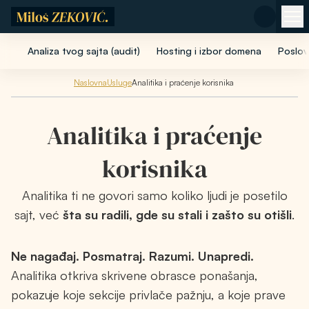
Pređi na glavni sadržaj
Analiza tvog sajta (audit)
Hosting i izbor domena
Poslov
Naslovna
Usluge
Analitika i praćenje korisnika
Analitika i praćenje
korisnika
Analitika ti ne govori samo koliko ljudi je posetilo
sajt, već
šta su radili, gde su stali i zašto su otišli
.
Ne nagađaj. Posmatraj. Razumi. Unapredi.
Analitika otkriva skrivene obrasce ponašanja,
pokazuje koje sekcije privlače pažnju, a koje prave