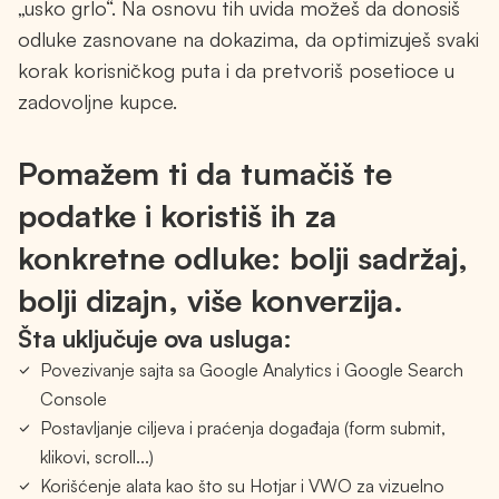
„usko grlo“. Na osnovu tih uvida možeš da donosiš
odluke zasnovane na dokazima, da optimizuješ svaki
korak korisničkog puta i da pretvoriš posetioce u
zadovoljne kupce.
Pomažem ti da tumačiš te
podatke i koristiš ih za
konkretne odluke: bolji sadržaj,
bolji dizajn, više konverzija.
Šta uključuje ova usluga:
Povezivanje sajta sa Google Analytics i Google Search
Console
Postavljanje ciljeva i praćenja događaja (form submit,
klikovi, scroll...)
Korišćenje alata kao što su Hotjar i VWO za vizuelno