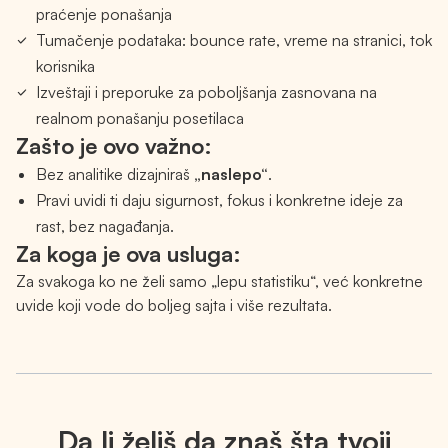
praćenje ponašanja
Tumačenje podataka: bounce rate, vreme na stranici, tok
korisnika
Izveštaji i preporuke za poboljšanja zasnovana na
realnom ponašanju posetilaca
Zašto je ovo važno:
Bez analitike dizajniraš
„naslepo“
.
Pravi uvidi ti daju sigurnost, fokus i konkretne ideje za
rast, bez nagađanja.
Za koga je ova usluga:
Za svakoga ko ne želi samo „lepu statistiku“, već konkretne
uvide koji vode do boljeg sajta i više rezultata.
Da li želiš da znaš šta tvoji