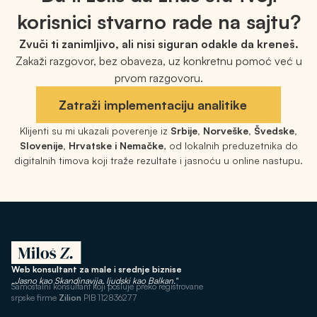
korisnici stvarno rade na sajtu?
Zvuči ti zanimljivo, ali nisi siguran odakle da kreneš.
Zakaži razgovor, bez obaveza, uz konkretnu pomoć već u
prvom razgovoru.
Zatraži implementaciju analitike
Klijenti su mi ukazali poverenje iz
Srbije, Norveške, Švedske,
Slovenije, Hrvatske i Nemačke
, od lokalnih preduzetnika do
digitalnih timova koji traže rezultate i jasnoću u online nastupu.
Web konsultant za male i srednje biznise
„Jasno kao Skandinavija, ljudski kao Balkan."
Samostalni konsultant koji posluje preko registrovane
srpske firme
Zilion
PIB 112836277