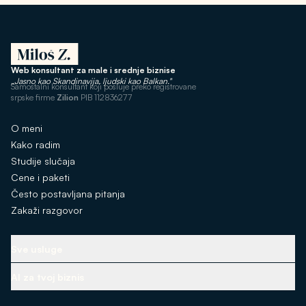
Web konsultant za male i srednje biznise
„Jasno kao Skandinavija, ljudski kao Balkan."
Samostalni konsultant koji posluje preko registrovane
srpske firme
Zilion
PIB 112836277
O meni
Kako radim
Studije slučaja
Cene i paketi
Često postavljana pitanja
Zakaži razgovor
Sve usluge
Osnovna infrastruktura
AI za tvoj biznis
Izbor prave tehnologije
AI asistenti