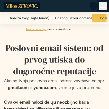
Pređi na glavni sadržaj
Analiza tvog sajta (audit)
Hosting i izbor domena
Poslo
Naslovna
Usluge
Poslovni email sistem
Poslovni email sistem: od
prvog utiska do
dugoročne reputacije
Ako se tvoja poslovna email adresa završava na npr.
gmail.com
ili
yahoo.com
, vreme je za promenu.
Ovakvi email nalozi deluju neozbiljno kada
komuniciraš sa klijentima ili partnerima
, jer