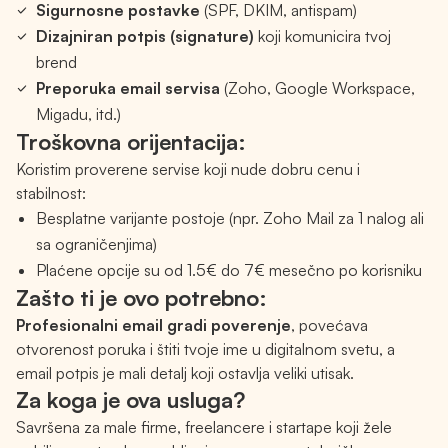
Sigurnosne postavke
(SPF, DKIM, antispam)
Dizajniran potpis (signature)
koji komunicira tvoj
brend
Preporuka email servisa
(Zoho, Google Workspace,
Migadu, itd.)
Troškovna orijentacija:
Koristim proverene servise koji nude dobru cenu i
stabilnost:
Besplatne varijante postoje (npr. Zoho Mail za 1 nalog ali
sa ograničenjima)
Plaćene opcije su od 1.5€ do 7€ mesečno po korisniku
Zašto ti je ovo potrebno:
Profesionalni email gradi poverenje
, povećava
otvorenost poruka i štiti tvoje ime u digitalnom svetu, a
email potpis je mali detalj koji ostavlja veliki utisak.
Za koga je ova usluga?
Savršena za male firme, freelancere i startape koji žele