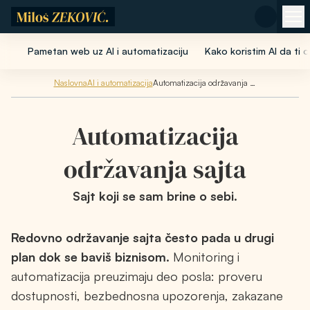
Pređi na glavni sadržaj
Pametan web uz AI i automatizaciju
Kako koristim AI da ti
Naslovna
AI i automatizacija
Automatizacija održavanja sajta
Automatizacija
održavanja sajta
Sajt koji se sam brine o sebi.
Redovno održavanje sajta često pada u drugi
plan dok se baviš biznisom.
Monitoring i
automatizacija preuzimaju deo posla: proveru
dostupnosti, bezbednosna upozorenja, zakazane