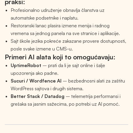
praksi:
Profesionalno udruženje obnavlja članstva uz
automatske podsetnike i naplatu.
Restoranski lanac plasira izmene menija i radnog
vremena sa jednog panela na sve stranice i aplikacije.
Sajt škole jezika pokreće zakazane provere dostupnosti,
posle svake izmene u CMS-u.
Primeri AI alata koji to omogućavaju:
UptimeRobot
– prati da li je sajt online i šalje
upozorenja ako padne.
Sucuri / Wordfence AI
– bezbednosni alati za zaštitu
WordPress sajtova i drugih sistema.
Better Stack / Datadog
– telemetrija performansi i
grešaka sa jasnim sažecima, po potrebi uz AI pomoć.