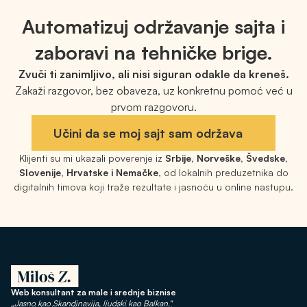
Automatizuj održavanje sajta i
zaboravi na tehničke brige.
Zvuči ti zanimljivo, ali nisi siguran odakle da kreneš.
Zakaži razgovor, bez obaveza, uz konkretnu pomoć već u
prvom razgovoru.
Učini da se moj sajt sam održava
Klijenti su mi ukazali poverenje iz
Srbije, Norveške, Švedske,
Slovenije, Hrvatske i Nemačke
, od lokalnih preduzetnika do
digitalnih timova koji traže rezultate i jasnoću u online nastupu.
Web konsultant za male i srednje biznise
„Jasno kao Skandinavija, ljudski kao Balkan."